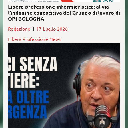
Libera professione infermieristica: al via
l’indagine conoscitiva del Gruppo di lavoro di
OPI BOLOGNA
Redazione
|
17 Luglio 2026
Libera Professione
News
È online la nuova puntata di Ordine di Opinioni, il
podcast degli/delle infermieri/e di Bologna Cosa
spinge un uomo a […]