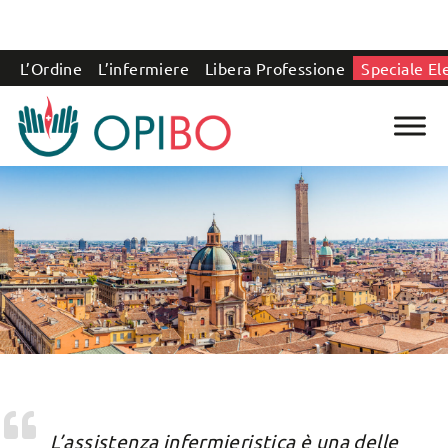
Salta al contenuto
L’Ordine
L’infermiere
Libera Professione
Speciale El
L’assistenza infermieristica è una delle