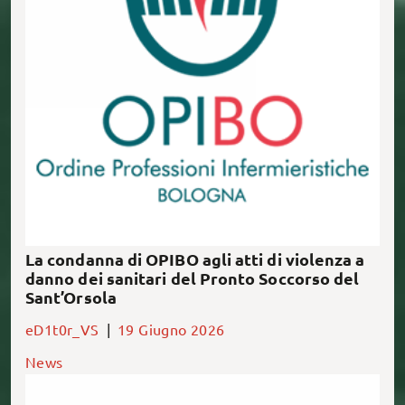
In merito alle gravi aggressioni registrate negli
ultimi giorni ai danni del personale sanitario in
Pronto soccorso al Sant’Orsola, l’Ordine […]
La condanna di OPIBO agli atti di violenza a
danno dei sanitari del Pronto Soccorso del
Sant’Orsola
eD1t0r_VS
|
19 Giugno 2026
News