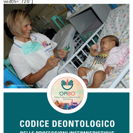
width="720"]