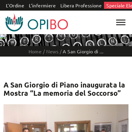
Salta al contenuto
L’Ordine
L’infermiere
Libera Professione
Speciale El
Home
/
News
/
A San Giorgio di ...
A San Giorgio di Piano inaugurata la
Mostra “La memoria del Soccorso”