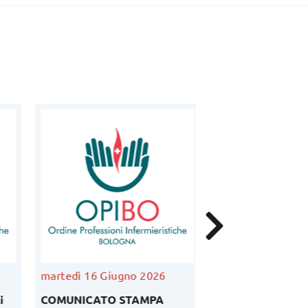
martedì 16 Giugno 2026
venerdì 5 Giugno
COMUNICATO STAMPA
Podcast Ordinedi