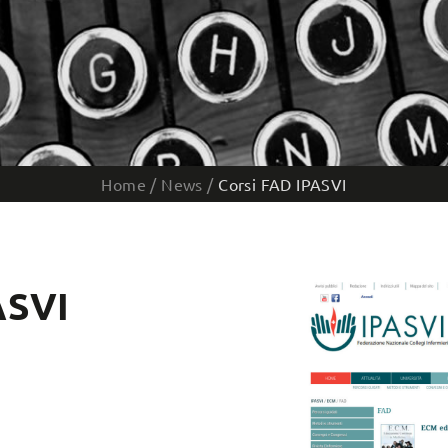
Home
/
News
/
Corsi FAD IPASVI
ASVI