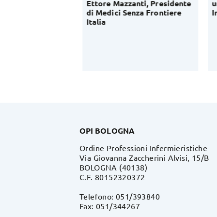
ica: al via
Ettore Mazzanti, Presidente
un
conoscitiva del
di Medici Senza Frontiere
In
lavoro di OPI
Italia
OPI BOLOGNA
Ordine Professioni Infermieristiche
Via Giovanna Zaccherini Alvisi, 15/B
BOLOGNA (40138)
C.F. 80152320372
Telefono: 051/393840
Fax: 051/344267