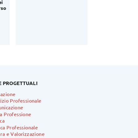
i
Bruno Cavaliere –
so
anno 2026
E PROGETTUALI
azione
izio Professionale
nicazione
ra Professione
ca
ica Professionale
ra e Valorizzazione