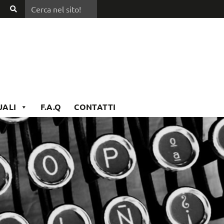
Cerca nel sito!
Cerca
nel
sito!
UALI
F.A.Q
CONTATTI