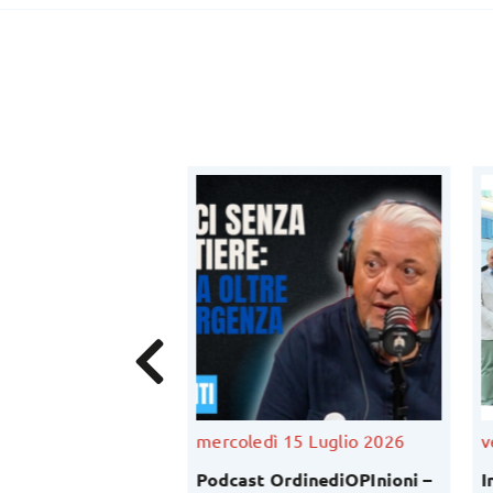
Luglio 2026
mercoledì 15 Luglio 2026
ve
fessione
Podcast OrdinediOPInioni –
In