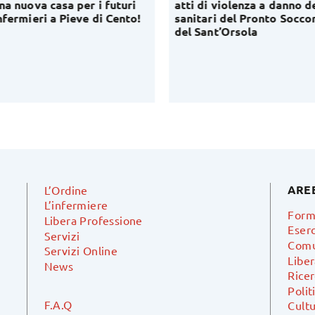
a nuova casa per i futuri
atti di violenza a danno de
fermieri a Pieve di Cento!
sanitari del Pronto Soccor
del Sant’Orsola
ARE
L’Ordine
L’infermiere
Form
Libera Professione
Eserc
Servizi
Comu
Servizi Online
Libe
News
Ricer
Polit
F.A.Q
Cultu