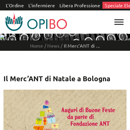
Salta al contenuto
L’Ordine
L’infermiere
Libera Professione
Speciale El
Home
/
News
/
Il Merc’ANT di ...
Il Merc’ANT di Natale a Bologna