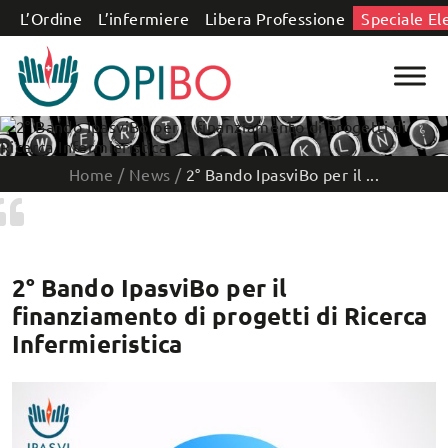
Salta al contenuto
L’Ordine
L’infermiere
Libera Professione
Speciale El
Home
/
News
/
2° Bando IpasviBo per il ...
2° Bando IpasviBo per il
finanziamento di progetti di Ricerca
Infermieristica