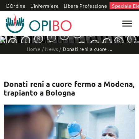
Salta al contenuto
L’Ordine
L’infermiere
Libera Professione
Speciale El
Home
/
News
/
Donati reni a cuore ...
Donati reni a cuore fermo a Modena,
trapianto a Bologna