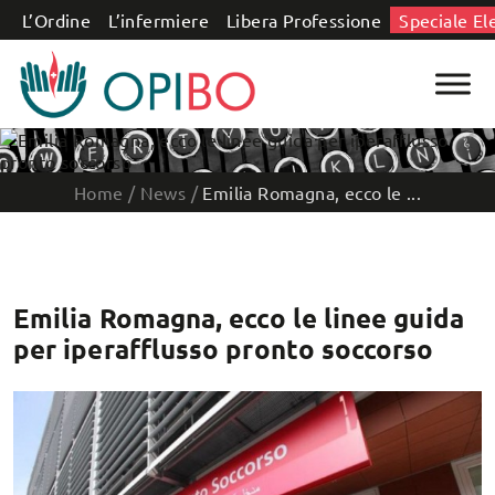
Salta al contenuto
L’Ordine
L’infermiere
Libera Professione
Speciale El
Home
/
News
/
Emilia Romagna, ecco le ...
Emilia Romagna, ecco le linee guida
per iperafflusso pronto soccorso