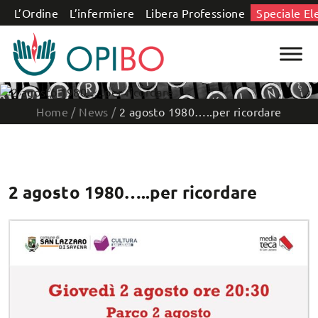
Salta al contenuto
L’Ordine
L’infermiere
Libera Professione
Speciale El
Home
/
News
/
2 agosto 1980…..per ricordare
2 agosto 1980…..per ricordare