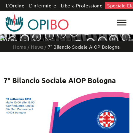
Salta al contenuto
L’Ordine
L’infermiere
Libera Professione
Speciale El
Home
/
News
/
7° Bilancio Sociale AIOP Bologna
7° Bilancio Sociale AIOP Bologna