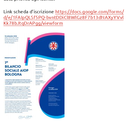
Link scheda d’iscrizione
https://docs.google.com/forms/
d/e/1FAIpQLSf5PQ-bvntDDiCl8WlGz8F7b13dNAXyYVvl
Kk78bJtqDrAPgg/viewform