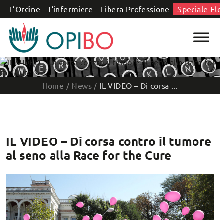
Salta al contenuto
L’Ordine
L’infermiere
Libera Professione
Speciale El
Home
/
News
/
IL VIDEO – Di corsa ...
IL VIDEO – Di corsa contro il tumore
al seno alla Race for the Cure