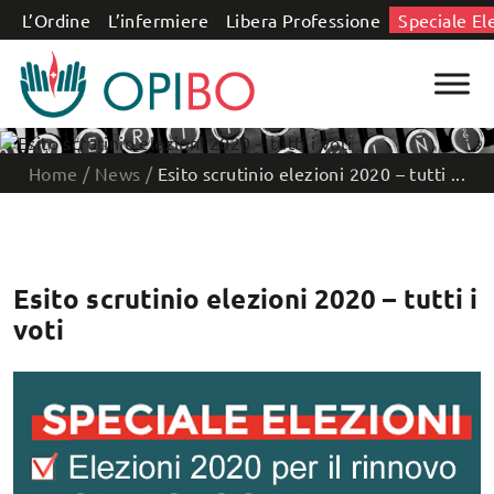
Salta al contenuto
L’Ordine
L’infermiere
Libera Professione
Speciale El
Home
/
News
/
Esito scrutinio elezioni 2020 – tutti ...
Esito scrutinio elezioni 2020 – tutti i
voti