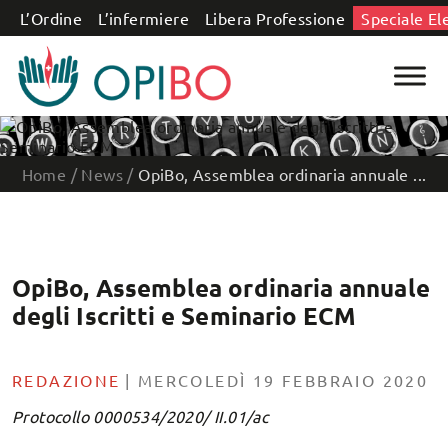
Salta al contenuto
L’Ordine
L’infermiere
Libera Professione
Speciale El
Home
/
News
/
OpiBo, Assemblea ordinaria annuale ...
OpiBo, Assemblea ordinaria annuale
degli Iscritti e Seminario ECM
REDAZIONE
|
MERCOLEDÌ 19 FEBBRAIO 2020
Protocollo 0000534/2020/ II.01/ac