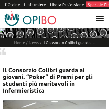
Salta al contenuto
L’Ordine
L’infermiere
Libera Professione
Speciale El
Home
/
News
/
Il Consorzio Colibrì guarda ...
Il Consorzio Colibrì guarda ai
giovani. “Poker” di Premi per gli
studenti più meritevoli in
Infermieristica