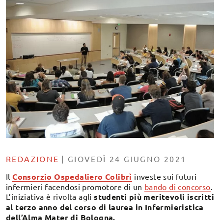
REDAZIONE
|
GIOVEDÌ 24 GIUGNO 2021
Il
Consorzio Ospedaliero Colibrì
investe sui futuri
infermieri facendosi promotore di un
bando di concorso
.
L’iniziativa è rivolta agli
studenti più meritevoli
iscritti
al terzo anno
del corso di laurea in Infermieristica
dell’Alma Mater di Bologna.