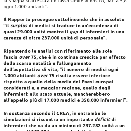
la Spagna si attesta a un tasso simile al nostro, pari a 5,8
ogni 1.000 abitanti”.
Il Rapporto prosegue sottolineando che in assoluto
“il
surplus
di medici si traduce in un’eccedenza di
quasi 29.000 unità mentre il
gap
di infermieri in una
carenza di oltre 237.000 unità di personale”.
Ripentendo le analisi con riferimento alla sola
fascia
over
75, che è in continua crescita per effetto
della scarsa natalità e l’allungamento
dell’aspettativa di vita, “il numero di medici ogni
1.000 abitanti
over
75 risulta essere inferiore
rispetto a quello della media dei Paesi europei
considerati e, a maggior ragione, quello degli
infermieri: allo stato attuale, mancherebbero
all’appello più di 17.000 medici e 350.000 infermieri”.
In sostanza secondo il CREA, in entrambe le
simulazioni si riscontra un importante
deficit
di
infermieri che va da un minimo di 237.282 unità a un