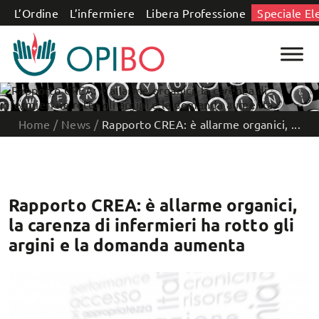
Salta al contenuto
L’Ordine
L’infermiere
Libera Professione
Speciale El
Home
/
News
/
Rapporto CREA: è allarme organici, ...
Rapporto CREA: è allarme organici,
la carenza di infermieri ha rotto gli
argini e la domanda aumenta