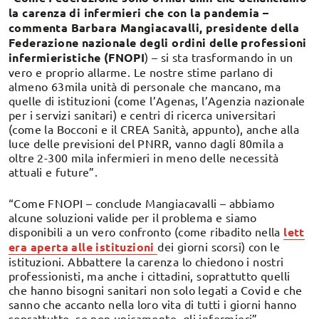
la carenza di infermieri che con la pandemia –
commenta
Barbara Mangiacavalli, presidente della
Federazione nazionale degli ordini delle professioni
infermieristiche (FNOPI
) – si sta trasformando in un
vero e proprio allarme. Le nostre stime parlano di
almeno 63mila unità di personale che mancano, ma
quelle di istituzioni (come l’Agenas, l’Agenzia nazionale
per i servizi sanitari) e centri di ricerca universitari
(come la Bocconi e il CREA Sanità, appunto), anche alla
luce delle previsioni del PNRR, vanno dagli 80mila a
oltre 2-300 mila infermieri in meno delle necessità
attuali e future”.
“Come FNOPI – conclude Mangiacavalli – abbiamo
alcune soluzioni valide per il problema e siamo
disponibili a un vero confronto (come ribadito nella
lett
era aperta alle istituzioni
dei giorni scorsi) con le
istituzioni. Abbattere la carenza lo chiedono i nostri
professionisti, ma anche i cittadini, soprattutto quelli
che hanno bisogni sanitari non solo legati a Covid e che
sanno che accanto nella loro vita di tutti i giorni hanno
soprattutto, se non unicamente, gli infermieri”.