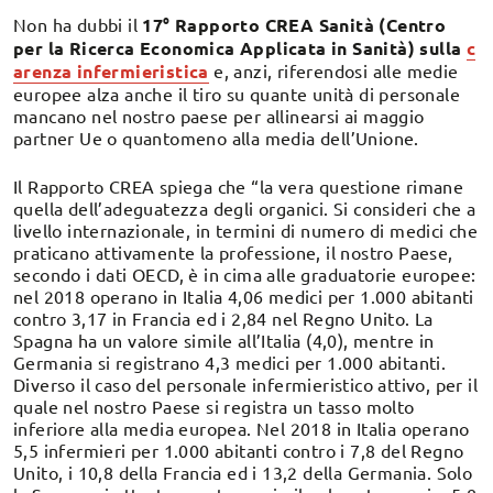
Non ha dubbi il
17° Rapporto CREA Sanità (Centro
per la Ricerca Economica Applicata in Sanità) sulla
c
arenza infermieristica
e, anzi, riferendosi alle medie
europee alza anche il tiro su quante unità di personale
mancano nel nostro paese per allinearsi ai maggio
partner Ue o quantomeno alla media dell’Unione.
Il Rapporto CREA spiega che “la vera questione rimane
quella dell’adeguatezza degli organici. Si consideri che a
livello internazionale, in termini di numero di medici che
praticano attivamente la professione, il nostro Paese,
secondo i dati OECD, è in cima alle graduatorie europee:
nel 2018 operano in Italia 4,06 medici per 1.000 abitanti
contro 3,17 in Francia ed i 2,84 nel Regno Unito. La
Spagna ha un valore simile all’Italia (4,0), mentre in
Germania si registrano 4,3 medici per 1.000 abitanti.
Diverso il caso del personale infermieristico attivo, per il
quale nel nostro Paese si registra un tasso molto
inferiore alla media europea. Nel 2018 in Italia operano
5,5 infermieri per 1.000 abitanti contro i 7,8 del Regno
Unito, i 10,8 della Francia ed i 13,2 della Germania. Solo