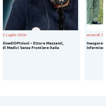
venerdì 10 Luglio 2026
Inaugurata “Corte Magi”: una nuova casa per i f
Infermieri a Pieve di Cento!