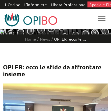
Salta al contenuto
L’Ordine
L’infermiere
Libera Professione
Speciale El
Home
/
News
/
OPI ER: ecco le ...
OPI ER: ecco le sfide da affrontare
insieme