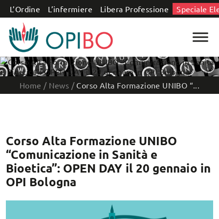
Salta al contenuto
L’Ordine
L’infermiere
Libera Professione
Speciale El
Home
/
News
/
Corso Alta Formazione UNIBO “...
Corso Alta Formazione UNIBO
“Comunicazione in Sanità e
Bioetica”: OPEN DAY il 20 gennaio in
OPI Bologna