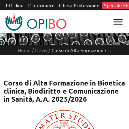
Salta al contenuto
L’Ordine
L’infermiere
Libera Professione
Speciale El
Home
/
News
/
Corso di Alta Formazione ...
Corso di Alta Formazione in Bioetica
clinica, Biodiritto e Comunicazione
in Sanità, A.A. 2025/2026