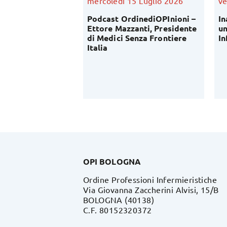
Luglio 2026
mercoledì 15 Luglio 2026
ve
fessione
Podcast OrdinediOPInioni –
In
ica: al via
Ettore Mazzanti, Presidente
un
conoscitiva del
di Medici Senza Frontiere
In
lavoro di OPI
Italia
OPI BOLOGNA
Ordine Professioni Infermieristiche
Via Giovanna Zaccherini Alvisi, 15/B
BOLOGNA (40138)
C.F. 80152320372