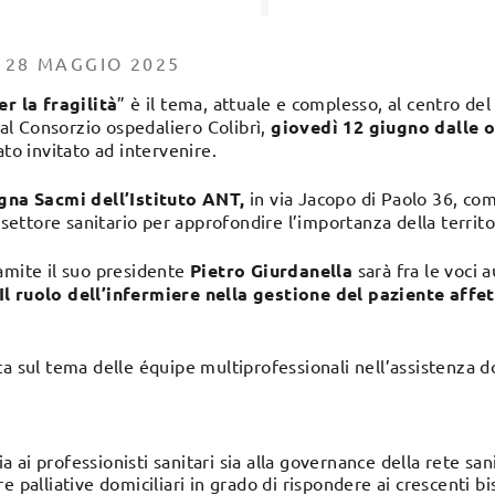
 28 MAGGIO 2025
er la fragilità
” è il tema, attuale e complesso, al centro de
l Consorzio ospedaliero Colibrì,
giovedì 12 giugno dalle 
ato invitato ad intervenire.
gna Sacmi dell’Istituto ANT,
in via Jacopo di Paolo 36, c
 settore sanitario per approfondire l’importanza della territor
amite il suo presidente
Pietro Giurdanella
sarà fra le voci 
Il ruolo dell’infermiere nella gestione del paziente affe
a sul tema delle équipe multiprofessionali nell’assistenza do
ia ai professionisti sanitari sia alla governance della rete sani
 palliative domiciliari in grado di rispondere ai crescenti bis