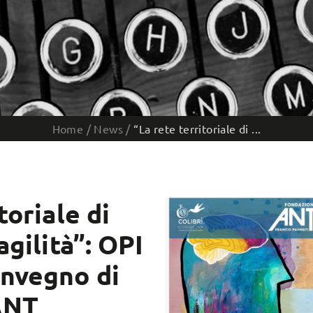
Home
/
News
/
“La rete territoriale di ...
toriale di
agilità”: OPI
onvegno di
ANT