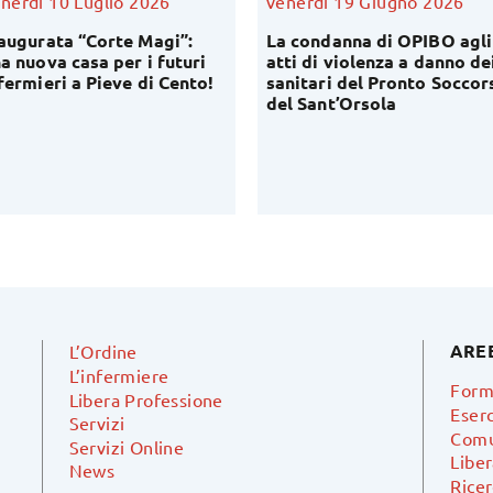
nerdì 10 Luglio 2026
venerdì 19 Giugno 2026
augurata “Corte Magi”:
La condanna di OPIBO agli
a nuova casa per i futuri
atti di violenza a danno de
fermieri a Pieve di Cento!
sanitari del Pronto Soccor
del Sant’Orsola
ARE
L’Ordine
L’infermiere
Form
Libera Professione
Eserc
Servizi
Comu
Servizi Online
Libe
News
Ricer