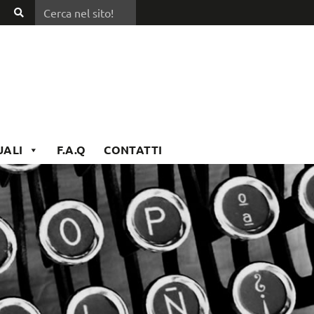
Cerca nel sito!
Cerca
nel
sito!
UALI
F.A.Q
CONTATTI