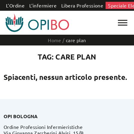
Salta al contenuto
L’Ordine
L’infermiere
Libera Professione
Speciale El
Home
/
care plan
TAG: CARE PLAN
Spiacenti, nessun articolo presente.
OPI BOLOGNA
Ordine Professioni Infermieristiche
Via Giovanna Zaccherini Alvisi, 15/B