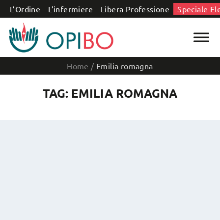
Salta al contenuto
L’Ordine
L’infermiere
Libera Professione
Speciale El
Home
/
Emilia romagna
TAG: EMILIA ROMAGNA