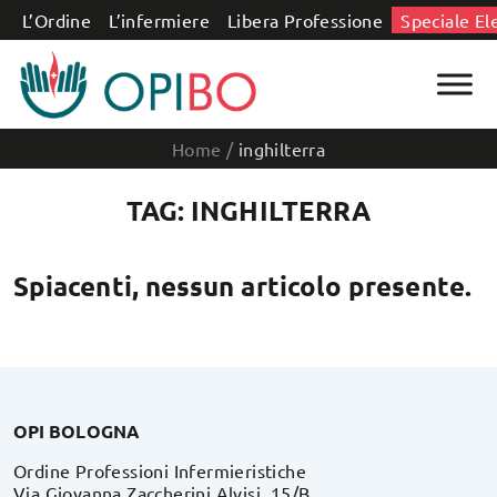
Salta al contenuto
L’Ordine
L’infermiere
Libera Professione
Speciale El
Home
/
inghilterra
TAG: INGHILTERRA
Spiacenti, nessun articolo presente.
OPI BOLOGNA
Ordine Professioni Infermieristiche
Via Giovanna Zaccherini Alvisi, 15/B