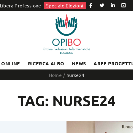
Libera Professione
Speciale Elezioni
I ONLINE
RICERCA ALBO
NEWS
AREE PROGETT
Home
/
nurse24
TAG: NURSE24