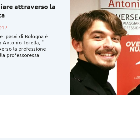
iare attraverso la
ca
017
e Ipasvi di Bologna è
a Antonio Torella, "
verso la professione
lla professoressa