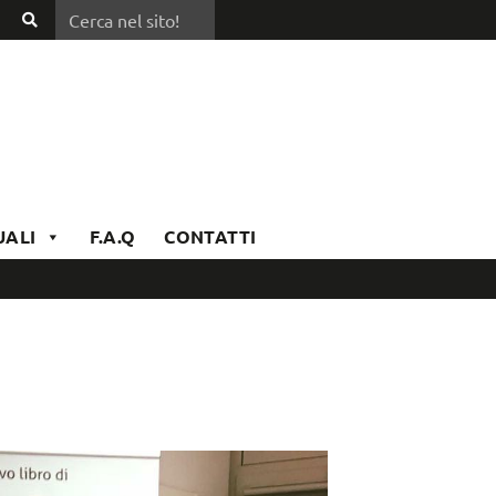
Cerca nel sito!
Cerca
nel
sito!
UALI
F.A.Q
CONTATTI