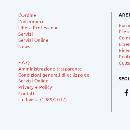
ARE
L’Ordine
L’infermiere
Form
Libera Professione
Eserc
Servizi
Comu
Servizi Online
Libe
News
Ricer
Polit
F.A.Q
Cultu
Amministrazione trasparente
Condizioni generali di utilizzo dei
SEGU
Servizi Online
Privacy e Policy
Contatti
La Rivista (1989/2017)