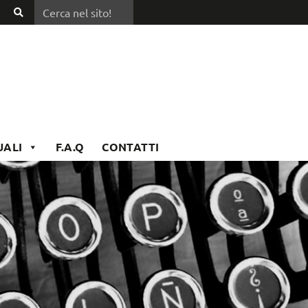
Cerca nel sito!
Cerca
nel
sito!
UALI
F.A.Q
CONTATTI