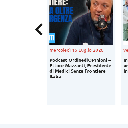
Luglio 2026
mercoledì 15 Luglio 2026
ve
fessione
Podcast OrdinediOPInioni –
In
ica: al via
Ettore Mazzanti, Presidente
un
conoscitiva del
di Medici Senza Frontiere
In
lavoro di OPI
Italia