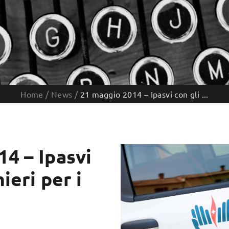
Home
/
News
/
21 maggio 2014 – Ipasvi con gli ...
4 – Ipasvi
ieri per i