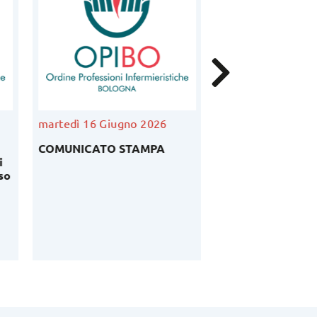
martedì 16 Giugno 2026
venerdì 5 Giugno
COMUNICATO STAMPA
Podcast Ordinedi
i
Bruno Cavaliere –
so
anno 2026