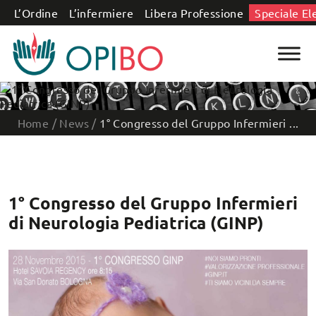
Salta al contenuto
L’Ordine
L’infermiere
Libera Professione
Speciale El
Home
/
News
/
1° Congresso del Gruppo Infermieri ...
1° Congresso del Gruppo Infermieri
di Neurologia Pediatrica (GINP)