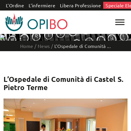
Salta al contenuto
L’Ordine
L’infermiere
Libera Professione
Speciale El
Home
/
News
/
L’Ospedale di Comunità ...
L’Ospedale di Comunità di Castel S.
Pietro Terme