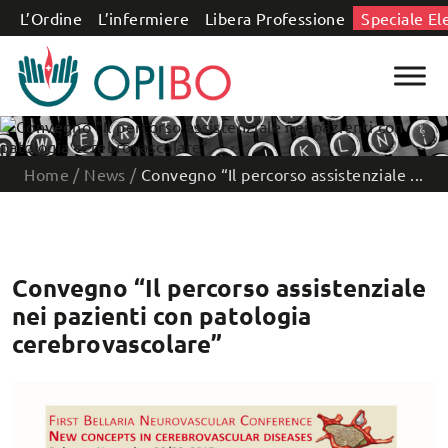
Salta al contenuto
L’Ordine
L’infermiere
Libera Professione
Speciale El
Home
/
News
/
Convegno “Il percorso assistenziale ...
Convegno “Il percorso assistenziale
nei pazienti con patologia
cerebrovascolare”