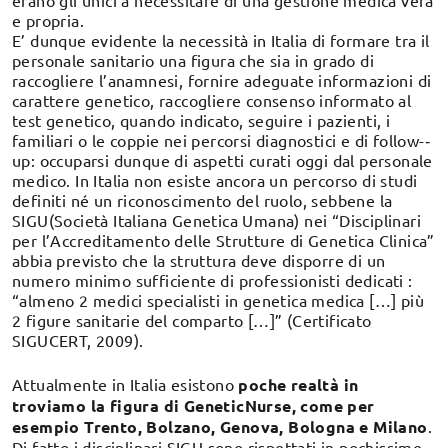
erano gli unici a necessitare di una gestione medica vera
e propria.
E’ dunque evidente la necessità in Italia di formare tra il
personale sanitario una figura che sia in grado di
raccogliere l’anamnesi, fornire adeguate informazioni di
carattere genetico, raccogliere consenso informato al
test genetico, quando indicato, seguire i pazienti, i
familiari o le coppie nei percorsi diagnostici e di follow-‐
up: occuparsi dunque di aspetti curati oggi dal personale
medico. In Italia non esiste ancora un percorso di studi
definiti né un riconoscimento del ruolo, sebbene la
SIGU(Società Italiana Genetica Umana) nei “Disciplinari
per l’Accreditamento delle Strutture di Genetica Clinica”
abbia previsto che la struttura deve disporre di un
numero minimo sufficiente di professionisti dedicati :
“almeno 2 medici specialisti in genetica medica […] più
2 figure sanitarie del comparto […]” (Certificato
SIGUCERT, 2009).
Attualmente in Italia esistono
poche realtà in
troviamo la figura di GeneticNurse, come per
esempio Trento, Bolzano, Genova, Bologna e Milano
.
Di fatto i disciplinari SIGU sono rispettati in pochissime