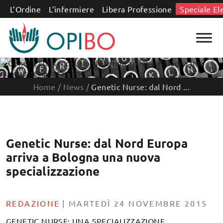
Salta al contenuto
L’Ordine
L’infermiere
Libera Professione
Speciale El
Home
/
News
/
Genetic Nurse: dal Nord ...
Genetic Nurse: dal Nord Europa
arriva a Bologna una nuova
specializzazione
REDAZIONE
|
MARTEDÌ 24 NOVEMBRE 2015
GENETIC NURSE: UNA SPECIALIZZAZIONE