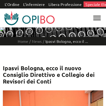
Salta al contenuto
L’Ordine
L’infermiere
Libera Professione
Speciale El
Home
/
News
/
Ipasvi Bologna, ecco il ...
Ipasvi Bologna, ecco il nuovo
Consiglio Direttivo e Collegio dei
Revisori dei Conti