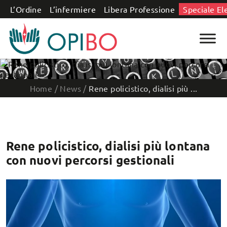
Salta al contenuto
L’Ordine
L’infermiere
Libera Professione
Speciale El
Home
/
News
/
Rene policistico, dialisi più ...
Rene policistico, dialisi più lontana
con nuovi percorsi gestionali