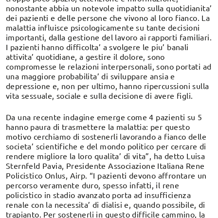
nonostante abbia un notevole impatto sulla quotidianita’
dei pazienti e delle persone che vivono al loro fianco. La
malattia influisce psicologicamente su tante decisioni
importanti, dalla gestione del lavoro ai rapporti familiari.
I pazienti hanno difficolta’ a svolgere le piu’ banali
attivita’ quotidiane, a gestire il dolore, sono
compromesse le relazioni interpersonali, sono portati ad
una maggiore probabilita’ di sviluppare ansia e
depressione e, non per ultimo, hanno ripercussioni sulla
vita sessuale, sociale e sulla decisione di avere figli.
Da una recente indagine emerge come 4 pazienti su 5
hanno paura di trasmettere la malattia: per questo
motivo cerchiamo di sostenerli lavorando a fianco delle
societa’ scientifiche e del mondo politico per cercare di
rendere migliore la loro qualita’ di vita”, ha detto Luisa
Sternfeld Pavia, Presidente Associazione Italiana Rene
Policistico Onlus, Airp. “I pazienti devono affrontare un
percorso veramente duro, spesso infatti, il rene
policistico in stadio avanzato porta ad insufficienza
renale con la necessita’ di dialisi e, quando possibile, di
trapianto. Per sostenerli in questo difficile cammino, la