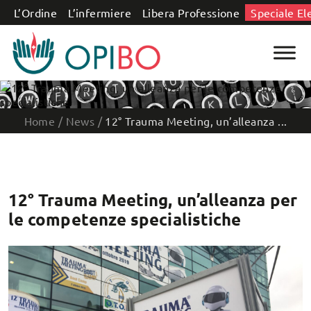
Salta al contenuto
L’Ordine
L’infermiere
Libera Professione
Speciale El
Home
/
News
/
12° Trauma Meeting, un’alleanza ...
12° Trauma Meeting, un’alleanza per
le competenze specialistiche