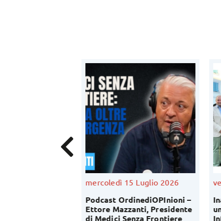
Luglio 2026
mercoledì 15 Luglio 2026
ve
fessione
Podcast OrdinediOPInioni –
In
ica: al via
Ettore Mazzanti, Presidente
un
conoscitiva del
di Medici Senza Frontiere
In