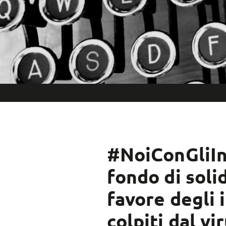
#NoiConGliInf
fondo di soli
favore degli 
colpiti dal vi