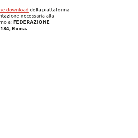
one download
della piattaforma
entazione necessaria alla
rno a:
FEDERAZIONE
184, Roma.