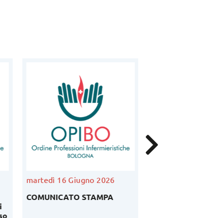
martedì 16 Giugno 2026
venerdì 5 Giugno
COMUNICATO STAMPA
Podcast Ordinedi
i
Bruno Cavaliere –
so
anno 2026