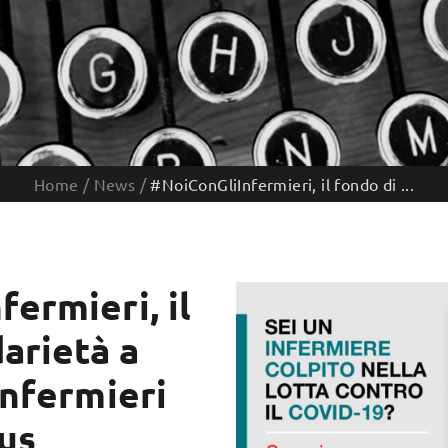
Home
/
News
/
#NoiConGliInfermieri, il fondo di ...
ermieri, il
darietà a
infermieri
rus