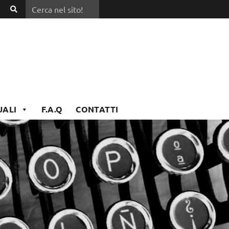
Cerca nel sito!
Cerca
nel
sito!
UALI
F.A.Q
CONTATTI