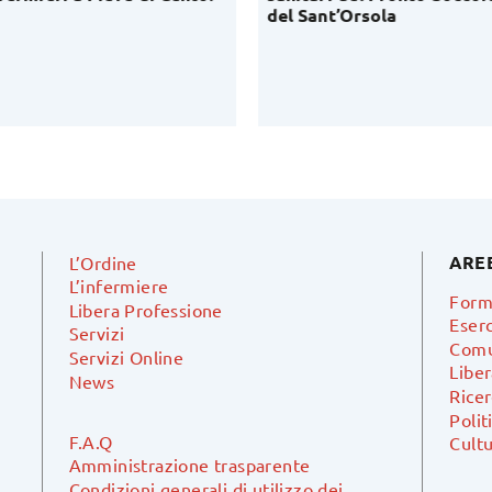
del Sant’Orsola
ARE
L’Ordine
L’infermiere
Form
Libera Professione
Eserc
Servizi
Comu
Servizi Online
Libe
News
Ricer
Polit
F.A.Q
Cultu
Amministrazione trasparente
Condizioni generali di utilizzo dei