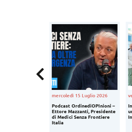
Luglio 2026
mercoledì 15 Luglio 2026
ve
fessione
Podcast OrdinediOPInioni –
In
ica: al via
Ettore Mazzanti, Presidente
un
conoscitiva del
di Medici Senza Frontiere
In
lavoro di OPI
Italia