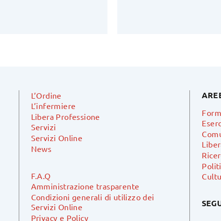
ARE
L’Ordine
L’infermiere
Form
Libera Professione
Eserc
Servizi
Comu
Servizi Online
Libe
News
Ricer
Polit
F.A.Q
Cultu
Amministrazione trasparente
Condizioni generali di utilizzo dei
SEGU
Servizi Online
Privacy e Policy