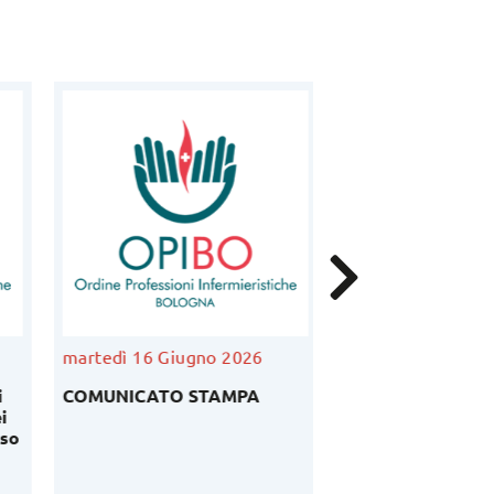
martedì 16 Giugno 2026
venerdì 5 Giugno
COMUNICATO STAMPA
Podcast Ordinedi
i
Bruno Cavaliere –
so
anno 2026