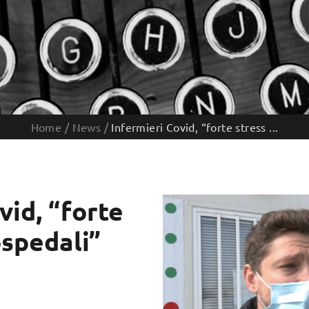
Home
/
News
/
Infermieri Covid, “forte stress ...
vid, “forte
ospedali”