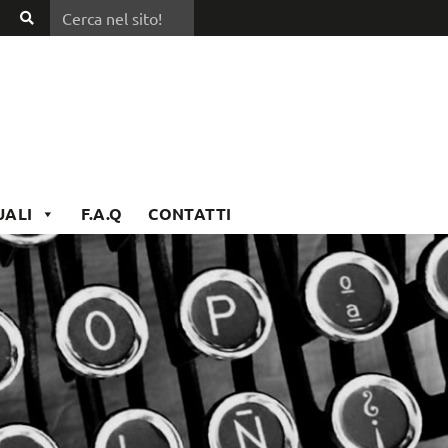
Cerca nel sito!
Cerca
nel
sito!
UALI
F.A.Q
CONTATTI