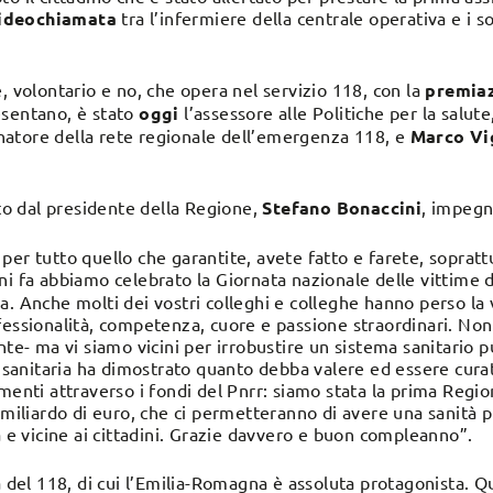
ideochiamata
tra l’infermiere della centrale operativa e i s
e, volontario e no, che opera nel servizio 118, con la
premia
esentano, è stato
oggi
l’assessore alle Politiche per la salute
inatore della rete regionale dell’emergenza 118, e
Marco Vi
o dal presidente della Regione,
Stefano Bonaccini
, impegn
er tutto quello che garantite, avete fatto e farete, soprattu
rni fa abbiamo celebrato la Giornata nazionale delle vittime
a. Anche molti dei vostri colleghi e colleghe hanno perso la 
fessionalità, competenza, cuore e passione straordinari. Non 
nte- ma vi siamo vicini per irrobustire un sistema sanitario p
anitaria ha dimostrato quanto debba valere ed essere curat
imenti attraverso i fondi del Pnrr: siamo stata la prima Reg
o miliardo di euro, che ci permetteranno di avere una sanità 
a e vicine ai cittadini. Grazie davvero e buon compleanno”.
a del 118, di cui l’Emilia-Romagna è assoluta protagonista. Qu