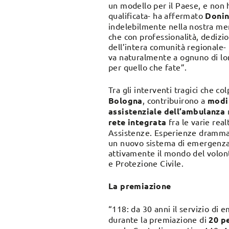
un modello per il Paese, e non
qualificata- ha affermato
Donin
indelebilmente nella nostra mem
che con professionalità, dedizio
dell’intera comunità regionale-
va naturalmente a ognuno di loro
per quello che fate”.
Tra gli interventi tragici che co
Bologna
, contribuirono a
modif
assistenziale dell’ambulanza
m
rete integrata
fra le varie real
Assistenze. Esperienze drammati
un nuovo sistema di emergenza t
attivamente il mondo del volonta
e Protezione Civile.
La premiazione
“118: da 30 anni il servizio di 
durante la premiazione di
20 p