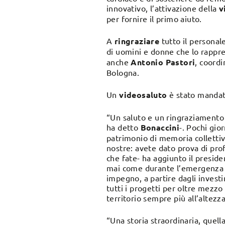
innovativo, l’attivazione della
v
per fornire il primo aiuto.
A
ringraziare
tutto il personal
di uomini e donne che lo rappr
anche
Antonio Pastori
, coord
Bologna.
Un
videosaluto
è stato mandat
“Un saluto e un ringraziamento p
ha detto
Bonaccini
-. Pochi gio
patrimonio di memoria collettiv
nostre: avete dato prova di pro
che fate- ha aggiunto il preside
mai come durante l’emergenza s
impegno, a partire dagli invest
tutti i progetti per oltre mezz
territorio sempre più all’altezz
“Una storia straordinaria, quell