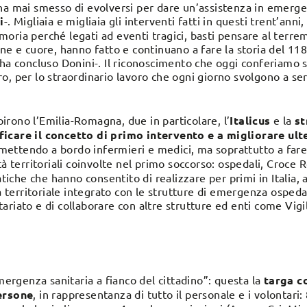
 ha mai smesso di evolversi per dare un’assistenza in emerg
i
-. Migliaia e migliaia gli interventi fatti in questi trent’anni
oria perché legati ad eventi tragici, basti pensare al terre
ne e cuore, hanno fatto e continuano a fare la storia del 118
 ha concluso Donini-. Il riconoscimento che
oggi
conferiamo s
, per lo straordinario lavoro che ogni giorno svolgono a serv
lpirono l’Emilia-Romagna, due in particolare, l’
Italicus
e la
st
icare il
concetto di primo intervento e a migliorare ulte
ettendo a bordo infermieri e medici, ma soprattutto a fare
tà territoriali coinvolte nel primo soccorso: ospedali, Croce 
che che hanno consentito di realizzare per primi in Italia, a
erritoriale integrato con le strutture di emergenza ospedal
riato e di collaborare con altre strutture ed enti come Vigili
emergenza sanitaria a fianco del cittadino”: questa la
targa c
ersone
, in rappresentanza di tutto il personale e i volontari: 