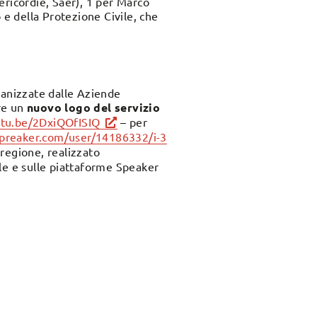
sericordie, Saer), 1 per Marco
 e della Protezione Civile, che
ganizzate dalle Aziende
are un
nuovo logo del servizio
utu.be/2DxiQOfISIQ
– per
preaker.com/user/14186332/i-3
 regione, realizzato
le e sulle piattaforme Speaker