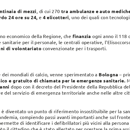
entinaia di mezzi
, di cui 270
tra ambulanze e auto mediche
rdo 24 ore su 24,
e
4 elicotteri
, uno dei quali con tecnolog
egno economico della Regione, che
finanzia
ogni anno il 118
 sanitarie per il personale, le centrali operative, l’Elisoccor
ni di volontariato
convenzionate per i trasporti.
 dei mondiali di calcio, venne sperimentato a
Bologna
– pri
co e gratuito di chiamata per le emergenze sanitarie.
Ma
 anni
dopo con il decreto del Presidente della Repubblica de
ve del servizio di emergenza territoriale anche nelle altre ci
 diventato un punto di riferimento insostituibile per la sani
 pandemia, compiendo passi avanti importanti anche sul fronte
permette di identificare i defibrillatori più vicini alla person
o il cittadino che è stato allertato per prestare la prima as