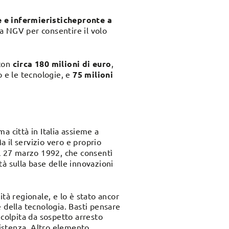
 e infermieristiche
pronte a
ia NGV per consentire il volo
 con
circa 180 milioni di euro
,
so e le tecnologie, e
75 milioni
ma città in Italia assieme a
 il servizio vero e proprio
l 27
marzo
1992, che consentì
ttà sulla base delle innovazioni
tà regionale, e lo è stato ancor
 della tecnologia. Basti pensare
a colpita da sospetto arresto
sistenza. Altro elemento