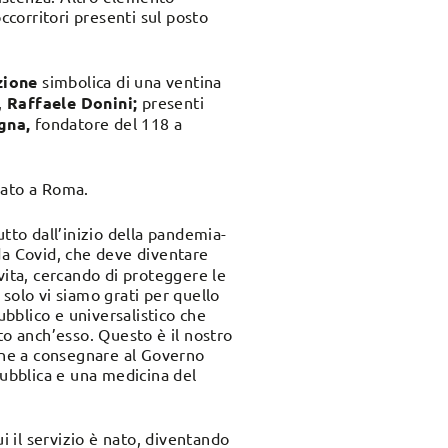
occorritori presenti sul posto
zione
simbolica di una ventina
,
Raffaele Donini;
presenti
gna,
fondatore del 118 a
ato a Roma.
tto dall’inizio della pandemia-
 da Covid, che deve diventare
vita, cercando di proteggere le
solo vi siamo grati per quello
ubblico e universalistico che
o anch’esso. Questo è il nostro
ione a consegnare al Governo
pubblica e una medicina del
i il servizio è nato, diventando