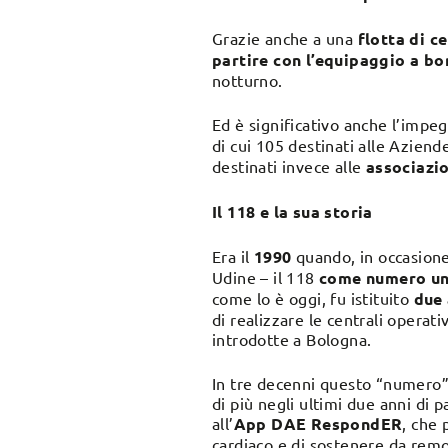
Grazie anche a una
flotta di c
partire con l’equipaggio a bo
notturno.
Ed è significativo anche l’imp
di cui 105 destinati alle Aziende
destinati invece alle
associazio
Il 118 e la sua storia
Era il
1990
quando, in occasione
Udine – il 118
come
numero uni
come lo è
oggi
, fu istituito
due
di realizzare le centrali operati
introdotte a Bologna.
In tre decenni questo “numero” è
di più negli ultimi due anni di
all’
App DAE RespondER
, che 
cardiaco e di sostenere da remot