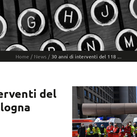
Home
/
News
/
30 anni di interventi del 118 ...
erventi del
ologna