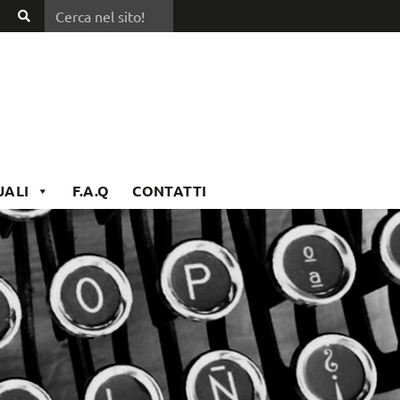
Cerca nel sito!
Cerca
nel
sito!
UALI
F.A.Q
CONTATTI