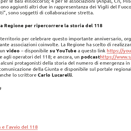
 per le basi elisoccorso; 4 per le associazioni (Anpas, Cri, Mi
ono aggiunti altri due in rappresentanza dei Vigili del Fuoco
i”, sono soggetti di collaborazione stretta.
a Regione per ripercorrere la storia del 118
 territorio per celebrare questo importante anniversario, or
tante associazioni coinvolte. La Regione ha scelto di realizz
 un
video
– disponibile
su YouTube
a questo link
https://yo
 e agli operatori del 118; e ancora, un
podcast
https://www.s
i alcuni protagonisti della storia del numero di emergenza in
comunicazione della Giunta e disponibile sul portale regiona
anche lo scrittore
Carlo Lucarelli
.
a
 e l’avvio del 118