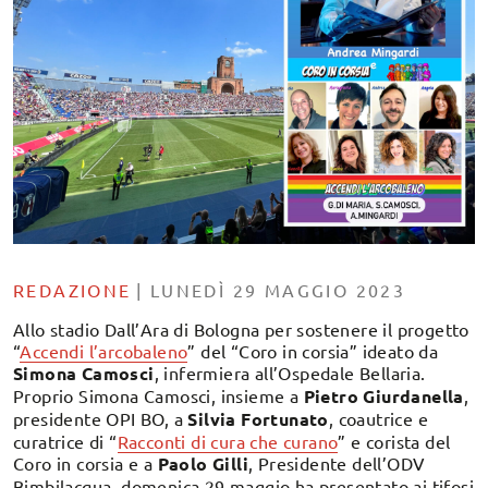
REDAZIONE
|
LUNEDÌ 29 MAGGIO 2023
Allo stadio Dall’Ara di Bologna per sostenere il progetto
“
Accendi l’arcobaleno
” del “Coro in corsia” ideato da
Simona Camosci
, infermiera all’Ospedale Bellaria.
Proprio Simona Camosci, insieme a
Pietro Giurdanella
,
presidente OPI BO, a
Silvia Fortunato
, coautrice e
curatrice di “
Racconti di cura che curano
” e corista del
Coro in corsia e a
Paolo Gilli
, Presidente dell’ODV
Bimbilacqua, domenica 29 maggio ha presentato ai tifosi