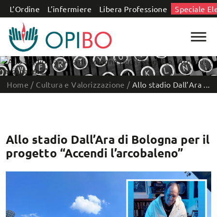
Salta al contenuto
L’Ordine
L’infermiere
Libera Professione
Speciale El
Home
/
Cultura e Valorizzazione
/
Allo stadio Dall’Ara ...
Allo stadio Dall’Ara di Bologna per il
progetto “Accendi l’arcobaleno”