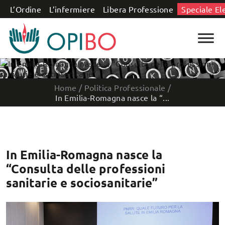
Salta al contenuto
L’Ordine
L’infermiere
Libera Professione
Speciale El
Home
/
Politica Professionale
/
In Emilia-Romagna nasce la “...
In Emilia-Romagna nasce la
“Consulta delle professioni
sanitarie e sociosanitarie”