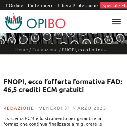
Salta al contenuto
L’Ordine
L’infermiere
Libera Professione
Speciale El
Home
/
Formazione
/
FNOPI, ecco l’offerta ...
FNOPI, ecco l’offerta formativa FAD:
46,5 crediti ECM gratuiti
REDAZIONE
|
VENERDÌ 31 MARZO 2023
Il sistema ECM è lo strumento per garantire la
formazione continua finalizzata a migliorare le