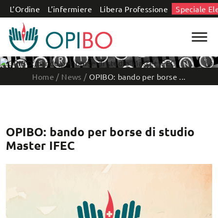
Salta al contenuto
L’Ordine
L’infermiere
Libera Professione
Speciale El
Home
/
News
/
OPIBO: bando per borse ...
OPIBO: bando per borse di studio
Master IFEC