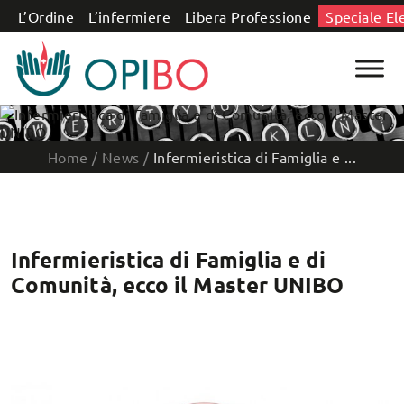
Salta al contenuto
L’Ordine
L’infermiere
Libera Professione
Speciale El
Home
/
News
/
Infermieristica di Famiglia e ...
Infermieristica di Famiglia e di
Comunità, ecco il Master UNIBO