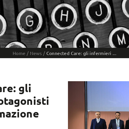
Home
/
News
/
Connected Care: gli infermieri ...
re: gli
otagonisti
rmazione