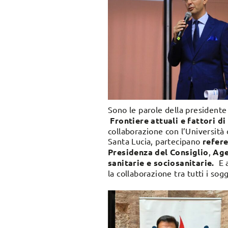
Sono le parole della presiden
Frontiere attuali e fattori d
collaborazione con l’Università 
Santa Lucia, partecipano
refere
Presidenza del Consiglio
,
Age
sanitarie e sociosanitarie.
E a
la collaborazione tra tutti i so