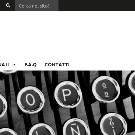
Cerca nel sito!
Cerca
nel
sito!
UALI
F.A.Q
CONTATTI