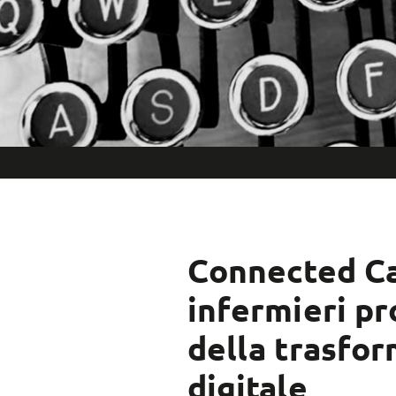
Connected Ca
infermieri pr
della trasfo
digitale