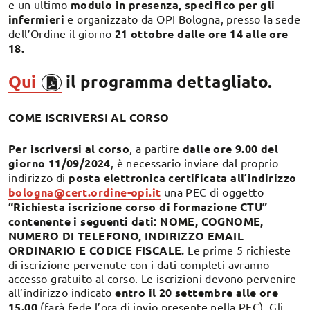
e un ultimo
modulo in presenza, specifico per gli
infermieri
e organizzato da OPI Bologna, presso la sede
dell’Ordine il giorno
21 ottobre dalle ore 14 alle ore
18.
Qui
il programma dettagliato.
COME ISCRIVERSI AL CORSO
Per iscriversi al corso
, a partire
dalle ore 9.00 del
giorno 11/09/2024
, è necessario inviare dal proprio
indirizzo di
posta elettronica certificata all’indirizzo
bologna@cert.ordine-opi.it
una PEC di oggetto
“Richiesta iscrizione corso di formazione CTU”
contenente i seguenti dati: NOME, COGNOME,
NUMERO DI TELEFONO, INDIRIZZO EMAIL
ORDINARIO E CODICE FISCALE.
Le prime 5 richieste
di iscrizione pervenute con i dati completi avranno
accesso gratuito al corso. Le iscrizioni devono pervenire
all’indirizzo indicato
entro il 20 settembre alle ore
15.00
(farà fede l’ora di invio presente nella PEC). Gli