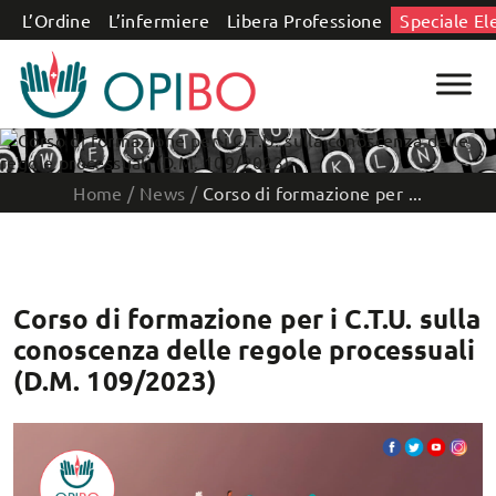
Salta al contenuto
L’Ordine
L’infermiere
Libera Professione
Speciale El
Home
/
News
/
Corso di formazione per ...
Corso di formazione per i C.T.U. sulla
conoscenza delle regole processuali
(D.M. 109/2023)