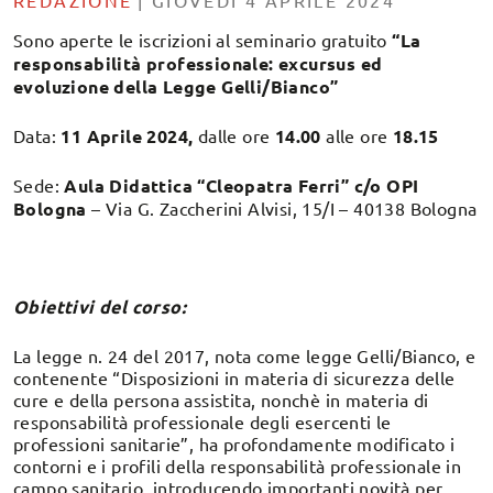
REDAZIONE
|
GIOVEDÌ 4 APRILE 2024
Sono aperte le iscrizioni al seminario gratuito
“La
responsabilità professionale: excursus ed
evoluzione della Legge Gelli/Bianco”
Data:
11 Aprile 2024,
dalle ore
14.00
alle ore
18.15
Sede:
Aula Didattica “Cleopatra Ferri” c/o OPI
Bologna
– Via G. Zaccherini Alvisi, 15/I – 40138 Bologna
Obiettivi del corso:
La legge n. 24 del 2017, nota come legge Gelli/Bianco, e
contenente “Disposizioni in materia di sicurezza delle
cure e della persona assistita, nonchè in materia di
responsabilità professionale degli esercenti le
professioni sanitarie”, ha profondamente modificato i
contorni e i profili della responsabilità professionale in
campo sanitario, introducendo importanti novità per