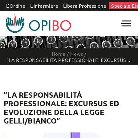
Salta al contenuto
L’Ordine
L’infermiere
Libera Professione
Speciale El
Home
/
News
/
“LA RESPONSABILITÀ PROFESSIONALE: EXCURSUS ...
“LA RESPONSABILITÀ
PROFESSIONALE: EXCURSUS ED
EVOLUZIONE DELLA LEGGE
GELLI/BIANCO”