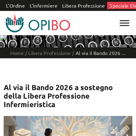
Salta al contenuto
L’Ordine
L’infermiere
Libera Professione
Speciale El
Home
/
Libera Professione
/
Al via il Bando 2026 ...
Al via il Bando 2026 a sostegno
della Libera Professione
Infermieristica