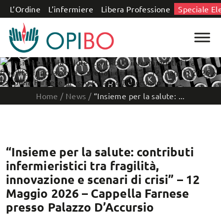
Salta al contenuto
L’Ordine
L’infermiere
Libera Professione
Speciale El
Home
/
News
/
“Insieme per la salute: ...
“Insieme per la salute: contributi
infermieristici tra fragilità,
innovazione e scenari di crisi” – 12
Maggio 2026 – Cappella Farnese
presso Palazzo D’Accursio