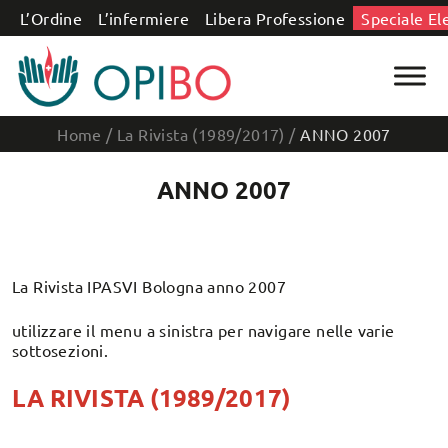
Salta al contenuto
L’Ordine
L’infermiere
Libera Professione
Speciale El
Home
/
La Rivista (1989/2017)
/
ANNO 2007
ANNO 2007
La Rivista IPASVI Bologna anno 2007
utilizzare il menu a sinistra per navigare nelle varie
sottosezioni.
LA RIVISTA (1989/2017)