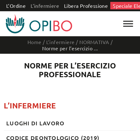
Salta al contenuto
L’Ordine
L’infermiere
Libera Professione
Speciale El
Home
/
L’infermiere
/
NORMATIVA
/
Norme per l’esercizio ...
NORME PER L’ESERCIZIO
PROFESSIONALE
L’INFERMIERE
LUOGHI DI LAVORO
CODICE DEONTOLOGICO (2019)