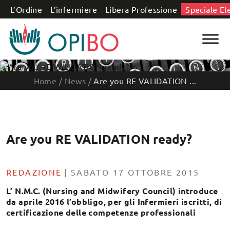
Salta al contenuto
L’Ordine
L’infermiere
Libera Professione
Speciale El
Home
/
News
/
Are you RE VALIDATION ...
Are you RE VALIDATION ready?
REDAZIONE
|
SABATO 17 OTTOBRE 2015
L’ N.M.C. (Nursing and Midwifery Council) introduce
da aprile 2016 l’obbligo, per gli Infermieri iscritti, di
certificazione delle competenze professionali