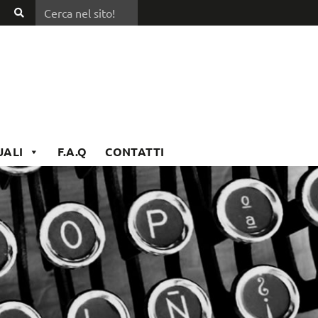
Cerca nel sito!
Cerca
nel
sito!
UALI
F.A.Q
CONTATTI