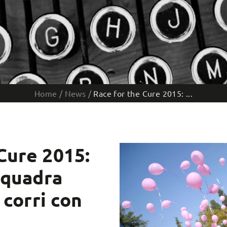
Home
/
News
/
Race for the Cure 2015: ...
Cure 2015:
 squadra
e corri con