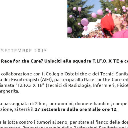
0 SETTEMBRE 2015
 Race for the Cure? Unisciti alla squadra T.I.F.O. X TE e c
n collaborazione con il Collegio Ostetriche e dei Tecnici Sanit
a dei Fisioterapisti (AIFI), partecipa alla Race for the Cure
ata “T.I.F.O. X TE” (Tecnici di Radiologia, Infermieri, Fisio
argherita.
la passeggiata di 2 km, per uomini, donne e bambini, competit
ione, si terrà il
27 settembre dalle ore 8 alle ore 12
.
la lotta contro i tumori al seno, per stare al fianco delle d
 conoscere l’importante ruolo delle Professioni Sanitarie nei