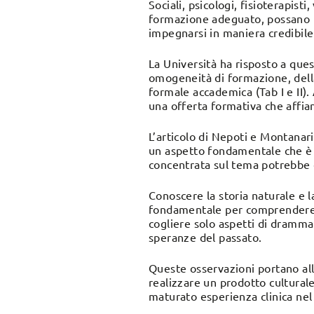
Sociali, psicologi, fisioterapist
formazione adeguato, possano por
impegnarsi in maniera credibile
La Università ha risposto a que
omogeneità di formazione, della
formale accademica (Tab I e II).
una offerta formativa che affian
L’articolo di Nepoti e Montanari
un aspetto fondamentale che è q
concentrata sul tema potrebbe c
Conoscere la storia naturale e l
fondamentale per comprendere tut
cogliere solo aspetti di dramma
speranze del passato.
Queste osservazioni portano all
realizzare un prodotto cultura
maturato esperienza clinica nel 