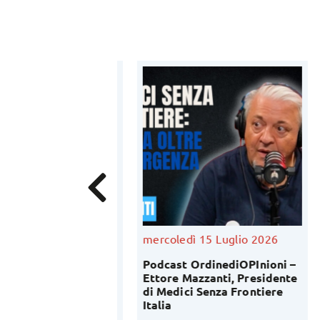
Luglio 2026
mercoledì 15 Luglio 2026
ve
fessione
Podcast OrdinediOPInioni –
In
ica: al via
Ettore Mazzanti, Presidente
un
conoscitiva del
di Medici Senza Frontiere
In
lavoro di OPI
Italia