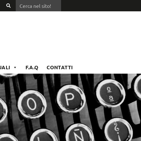
Cerca nel sito!
Cerca
nel
sito!
UALI
F.A.Q
CONTATTI