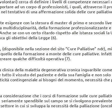
i, volontari) cerca di definire i livelli di competenze necessari
tare ad un corpo di professionisti, i quali, attraverso il pr
 nel tentativo di una affermazione solida delle cure palliati
ste esigenze con la stesura di master di primo e secondo liv
 multidisciplinarità, della formazione professionalizzante e 
 Anche se con un certo ritardo rispetto alle istanza sociali l
ca gli obiettivi della Legge (6).
, (disponibile nella sezione del sito “Cure Palliative” ndr),
uello della formazione a monte delle cure palliative. Infat
reare qualche difficoltà operativa (7).
a clinica della malattia degenerativa cronica inguaribile com
to il vissuto del paziente e della sua famiglia e non solo l
ticità contingenziale ai bisogni del momento, necessità che
a considerazione che i corsi di formazione sulle cure pallia
le seriamente spendibile sul campo se si rivolgono prevalen
settore in cui si sviluppa la necessità della palliazione (onco