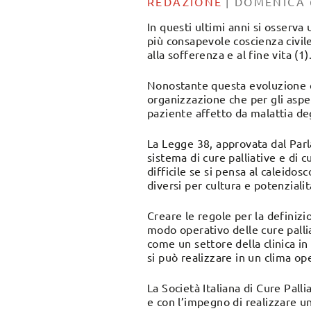
REDAZIONE
|
DOMENICA 
In questi ultimi anni si osserva
più consapevole coscienza civile
alla sofferenza e al fine vita (1)
Nonostante questa evoluzione c
organizzazione che per gli aspett
paziente affetto da malattia deg
La Legge 38, approvata dal Parl
sistema di cure palliative e di 
difficile se si pensa al caleido
diversi per cultura e potenziali
Creare le regole per la definiz
modo operativo delle cure palli
come un settore della clinica i
si può realizzare in un clima ope
La Società Italiana di Cure Pall
e con l’impegno di realizzare un