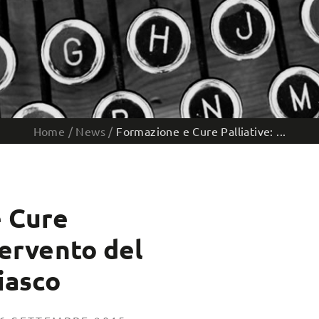
Home
/
News
/
Formazione e Cure Palliative: ...
 Cure
tervento del
iasco