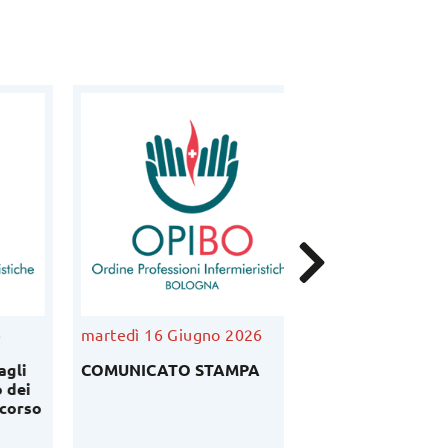
martedì 16 Giugno 2026
venerdì 5 Giugno
COMUNICATO STAMPA
Podcast Ordinedi
i
Bruno Cavaliere –
so
anno 2026