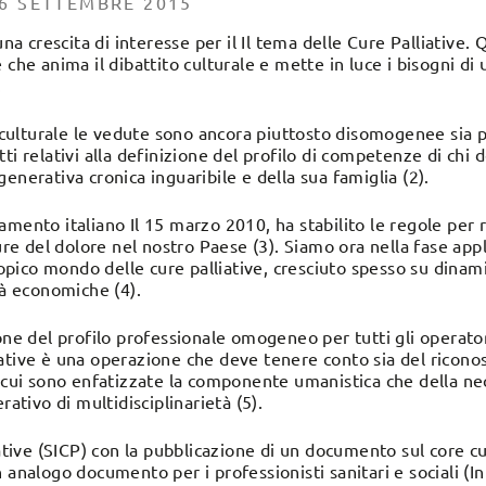
6 SETTEMBRE 2015
 una crescita di interesse per il Il tema delle Cure Palliativ
 che anima il dibattito culturale e mette in luce i bisogni di
.
ulturale le vedute sono ancora piuttosto disomogenee sia pe
i relativi alla definizione del profilo di competenze di chi d
enerativa cronica inguaribile e della sua famiglia (2).
amento italiano Il 15 marzo 2010, ha stabilito le regole per
cure del dolore nel nostro Paese (3). Siamo ora nella fase app
scopico mondo delle cure palliative, cresciuto spesso su dinami
tà economiche (4).
ione del profilo professionale omogeneo per tutti gli operato
ative è una operazione che deve tenere conto sia del riconos
n cui sono enfatizzate la componente umanistica che della n
rativo di multidisciplinarietà (5).
iative (SICP) con la pubblicazione di un documento sul core cu
 analogo documento per i professionisti sanitari e sociali (In