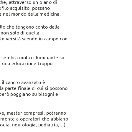
 che, attraverso un piano di
ofilo acquisito, possano
ve nel mondo della medicina.
ello che tengono conto della
non solo di quella
a Università scende in campo con
 mi sembra molto illuminante su
ti una educazione troppo
e il cancro avanzato è
a parte finale di cui si possono
 però poggiano su bisogni e
tive, master compresi, potranno
temente a operatori che abbiano
logia, neurologia, pediatria,…).