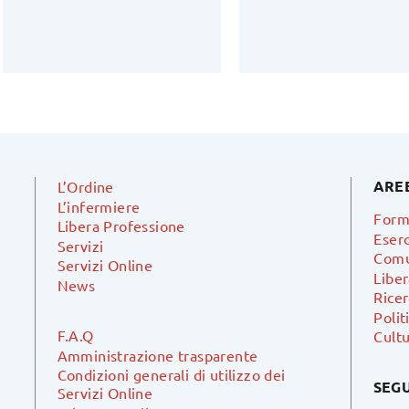
ARE
L’Ordine
L’infermiere
Form
Libera Professione
Eserc
Servizi
Comu
Servizi Online
Libe
News
Ricer
Polit
F.A.Q
Cultu
Amministrazione trasparente
Condizioni generali di utilizzo dei
SEGU
Servizi Online