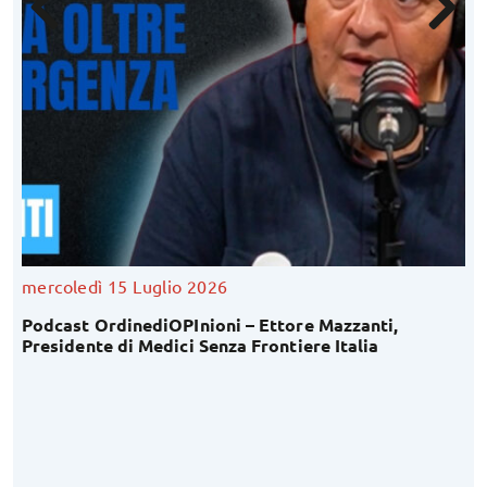
ercoledì 15 Luglio 2026
ve
odcast OrdinediOPInioni – Ettore Mazzanti,
In
residente di Medici Senza Frontiere Italia
In