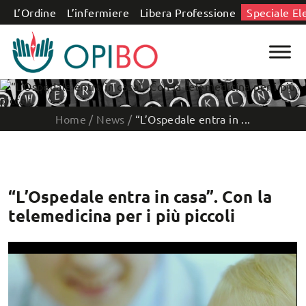
Salta al contenuto
L’Ordine
L’infermiere
Libera Professione
Speciale El
Home
/
News
/
“L’Ospedale entra in ...
“L’Ospedale entra in casa”. Con la
telemedicina per i più piccoli